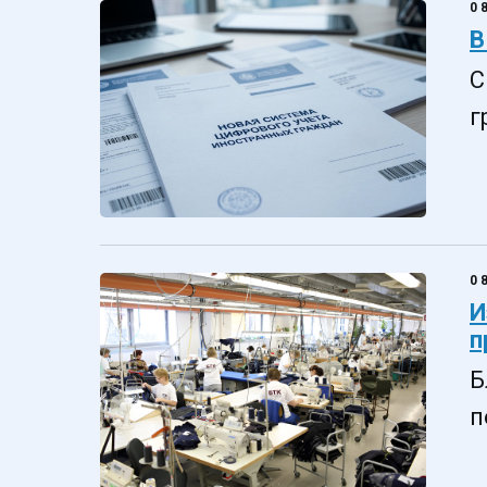
0
В
С
г
0
И
п
Б
п