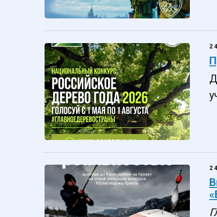
2
П
Д
у
2
В
«
Г