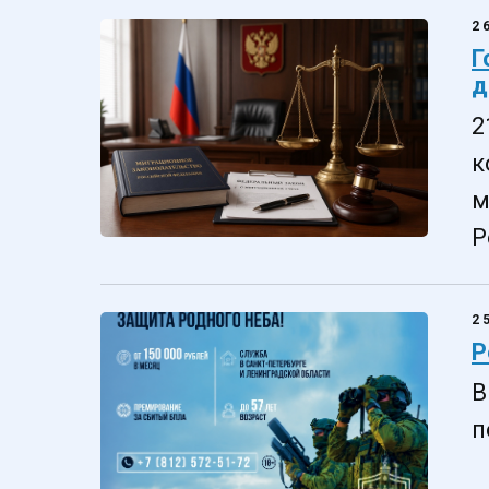
2
Г
д
2
к
м
Р
2
Р
В
п