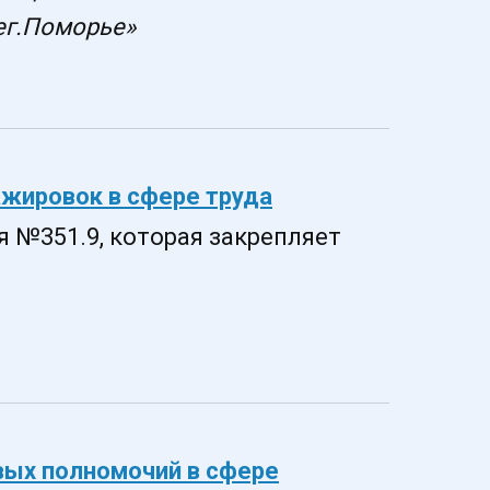
ег.Поморье»
ажировок в сфере труда
я №351.9, которая закрепляет
вых полномочий в сфере