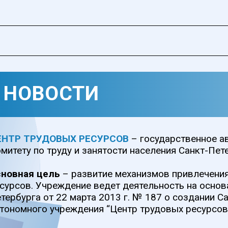
ОВОСТИ
ТРУДОВЫХ РЕСУРСОВ
– государственное автономное у
 по труду и занятости населения Санкт-Петербурга.
я цель
– развитие механизмов привлечения в экономик
в. Учреждение ведет деятельность на основании Постан
рга от 22 марта 2013 г. № 187 о создании Санкт-Петерб
ного учреждения “Центр трудовых ресурсов”.
Аналитическая информация об изменениях на рынк