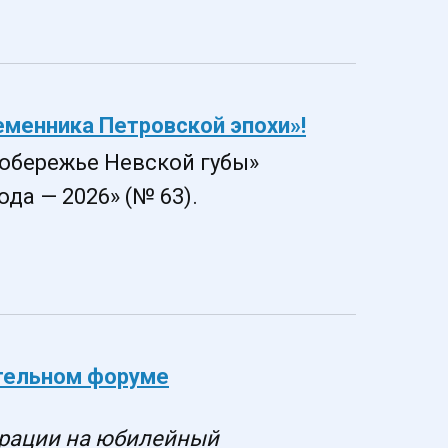
менника Петровской эпохи»!
побережье Невской губы»
да — 2026» (№ 63).
тельном форуме
трации на юбилейный