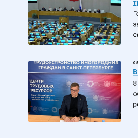
т
Г
з
с
0
В
8
о
р