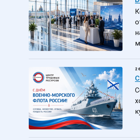
К
о
н
м
2
С
С
х
к