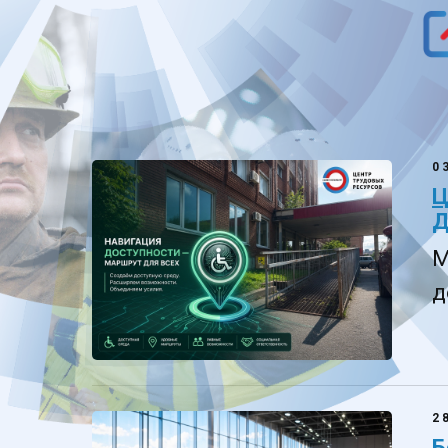
0
Ц
Д
М
д
2
Б