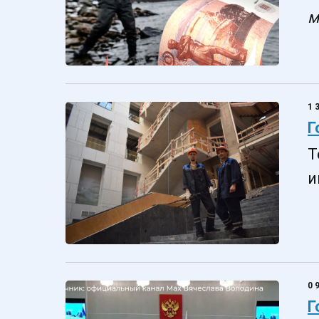
м
1
Г
Т
и
0
Г