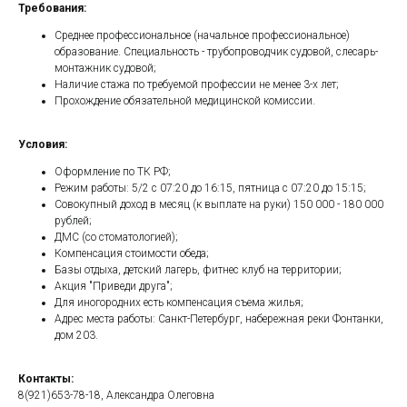
Требования:
Среднее профессиональное (начальное профессиональное)
образование. Специальность - трубопроводчик судовой, слесарь-
монтажник судовой;
Наличие стажа по требуемой профессии не менее 3-х лет;
Прохождение обязательной медицинской комиссии.
Условия:
Оформление по ТК РФ;
Режим работы: 5/2 c 07:20 до 16:15, пятница с 07:20 до 15:15;
Совокупный доход в месяц (к выплате на руки) 150 000 - 180 000
рублей;
ДМС (со стоматологией);
Компенсация стоимости обеда;
Базы отдыха, детский лагерь, фитнес клуб на территории;
Акция "Приведи друга";
Для иногородних есть компенсация съема жилья;
Адрес места работы: Санкт-Петербург, набережная реки Фонтанки,
дом 203.
Контакты:
8(921)653-78-18, Александра Олеговна