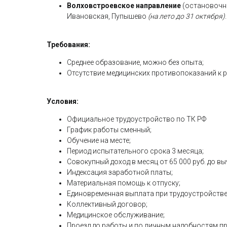
Волховстроевское направление
(остановочн
Ивановская, Пупышево
(на лето до 31 октября)
.
Требования:
Среднее образование, можно без опыта;
Отсутствие медицинских противопоказаний к 
Условия:
Официальное трудоустройство по ТК РФ
График работы сменный;
Обучение на месте;
Период испытательного срока 3 месяца;
Совокупный доход в месяц от 65 000 руб. до в
Индексация заработной платы;
Материальная помощь к отпуску;
Единовременная выплата при трудоустройстве 2
Коллективный договор;
Медицинское обслуживание;
Проезд до работы и по личным надобностям п