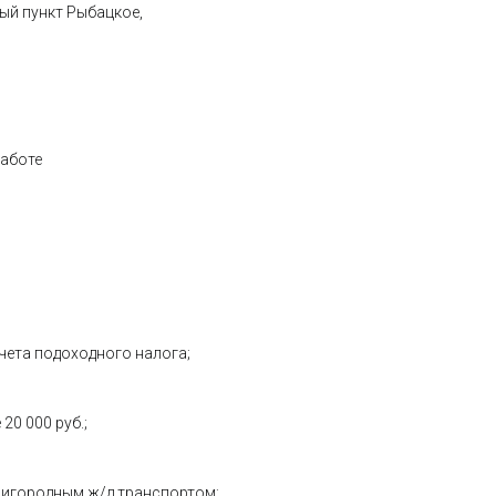
ый пункт Рыбацкое,
работе
ычета подоходного налога;
0 000 руб.;
ригородным ж/д транспортом;