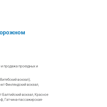
дорожном
 и продажа проездных и
:
Витебский вокзал);
кт Финляндский вокзал,
т Балтийский вокзал, Красное
оф, Гатчина-пассажирская-