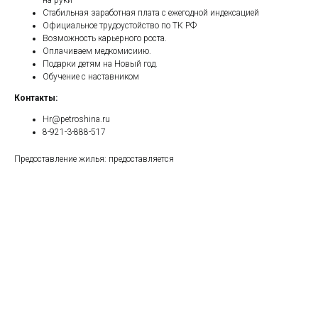
на руки
Стабильная заработная плата с ежегодной индексацией
Официальное трудоустойство по ТК РФ
Возможность карьерного роста.
Оплачиваем медкомисиию.
Подарки детям на Новый год.
Обучение с наставником
Контакты:
Hr@petroshina.ru
8-921-3-888-517
Предоставление жилья: предоставляется