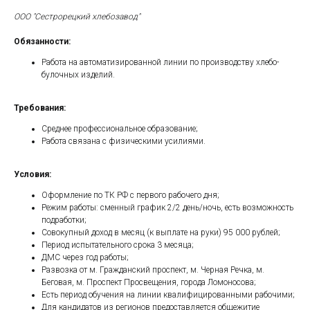
ООО "Сестрорецкий хлебозавод"
Обязанности:
Работа на автоматизированной линии по производству хлебо-
булочных изделий.
Требования:
Среднее профессиональное образование;
Работа связана с физическими усилиями.
Условия:
Оформление по ТК РФ с первого рабочего дня;
Режим работы: сменный график 2/2 день/ночь, есть возможность
подработки;
Совокупный доход в месяц (к выплате на руки) 95 000 рублей;
Период испытательного срока 3 месяца;
ДМС через год работы;
Развозка от м. Гражданский проспект, м. Черная Речка, м.
Беговая, м. Проспект Просвещения, города Ломоносова;
Есть период обучения на линии квалифицированными рабочими;
Для кандидатов из регионов предоставляется общежитие