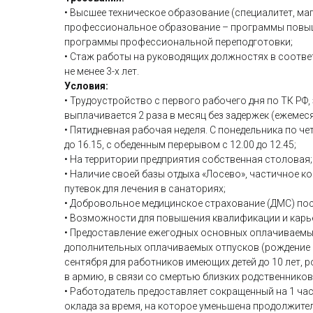
• Высшее техническое образование (специалитет, ма
профессиональное образование – программы повы
программы профессиональной переподготовки;
• Стаж работы на руководящих должностях в соот
не менее 3-х лет.
Условия:
• Трудоустройство с первого рабочего дня по ТК РФ,
выплачивается 2 раза в месяц без задержек (ежемес
• Пятидневная рабочая неделя. С понедельника по четв
до 16.15, с обеденным перерывом с 12.00 до 12.45;
• На территории предприятия собственная столовая;
• Наличие своей базы отдыха «Лосево», частичное 
путевок для лечения в санаториях;
• Добровольное медицинское страхование (ДМС) пос
• Возможности для повышения квалификации и карь
• Предоставление ежегодных основных оплачиваемы
дополнительных оплачиваемых отпусков (рождение р
сентября для работников имеющих детей до 10 лет, 
в армию, в связи со смертью близких родственников
• Работодатель предоставляет сокращенный на 1 час
оклада за время, на которое уменьшена продолжит