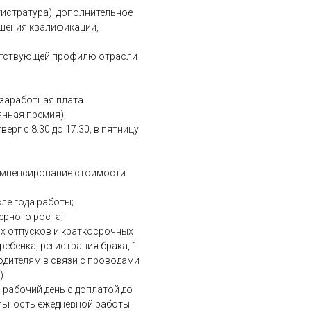
гистратура), дополнительное
шения квалификации,
ветствующей профилю отрасли
 заработная плата
ячная премия);
ерг с 8.30 до 17.30, в пятницу
компенсирование стоимости
ле года работы;
ерного роста;
х отпусков и краткосрочных
ебенка, регистрация брака, 1
родителям в связи с проводами
)
 рабочий день с доплатой до
ельность ежедневной работы