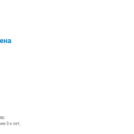
ена
ар;
е 3-х лет;